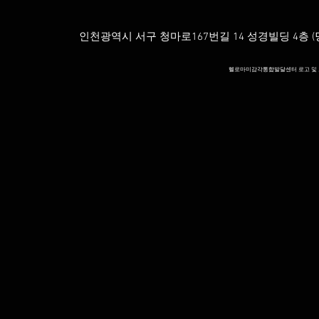
인천광역시 서구 청마로167번길 14 성경빌딩 4층 (당하동
헬로마미감각통합발달센터 로고 및 모