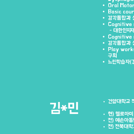
Oral Moto
Basic co
감각통합과 
Cognitive 
- 대한인지
Cognitive
감각통합과 
Play work
구회
​느린학습자(
건양대학교 
​김*민
현) 헬로마
​전) 예손아
​전) 전북대