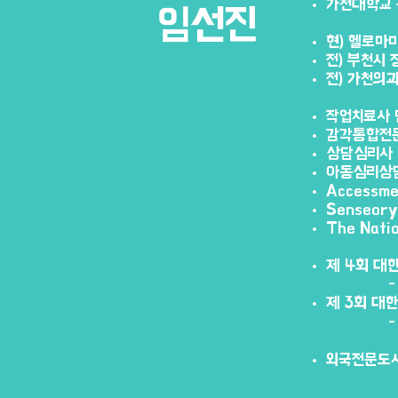
가천대학교
임선진
현) 헬로마
전) 부천시
전) 가천의
작업치료사 
감각통합전
상담심리사
아동심리상
Accessme
Senseory
The Nati
제 4회 대
- 감각통
제 3회 대
- 아동의
외국전문도서 