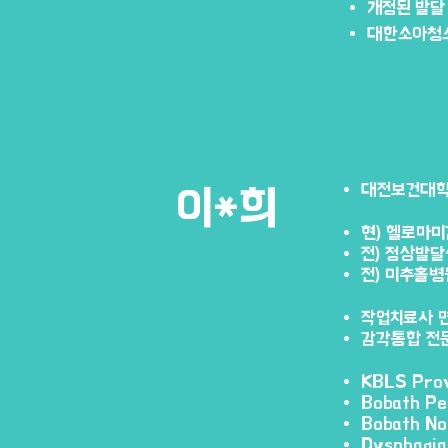
개정된 발달
대한소아청소년
대전보건대학
​이*희
현) 헬로마
전) 정상발
전) 미추홀병
작업치료사 
감각통합 전
KBLS Pr
Bobath Pe
Bobath N
Dysphagi