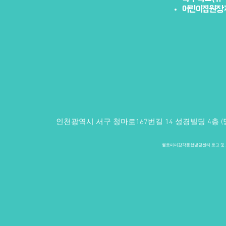
어린이집원장자
인천광역시 서구 청마로167번길 14 성경빌딩 4층 (당하동
헬로마미감각통합발달센터 로고 및 모