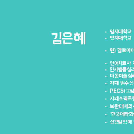
명지대학교
김은혜
명지대학교
현) 헬
로마
언어치료사 
인지행동심리
아동미술심리
자폐 범주성
PECS(그림교
자폐스펙트럼
보완대체의사
‘한국메타화
신경말장애 