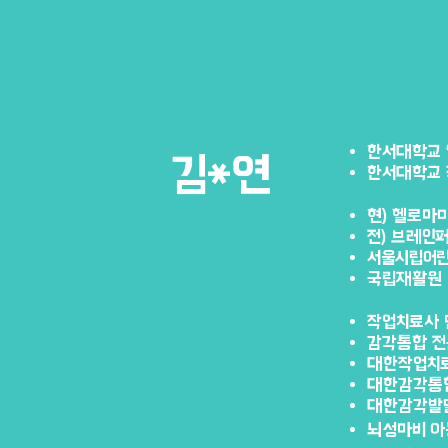
한서대학교 
​김*연
한서대학교 
현) 헬로마
전) 브레인
서울시립어
국립재활원
작업치료사 
감각통합 
대한작업치
대한감각통
대한감각발
뇌성마비 아